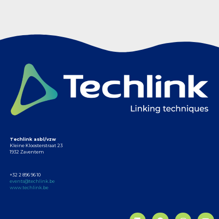
Techlink asbl/vzw
Kleine Kloosterstraat 23
1932 Zaventem
+32 2 896 96 10
events@techlink.be
www.techlink.be