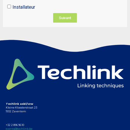
Installateur
Suivant
Techlink asbl/vzw
Kleine Kloosterstraat 23
1932 Zaventem
+32 2 896 96 10
events@techlink.be